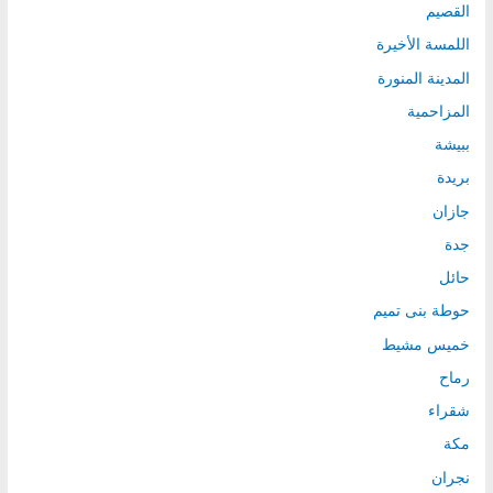
القصيم
اللمسة الأخيرة
المدينة المنورة
المزاحمية
ببيشة
بريدة
جازان
جدة
حائل
حوطة بنى تميم
خميس مشيط
رماح
شقراء
مكة
نجران