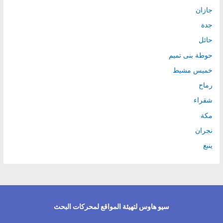
جازان
جدة
حائل
حوطة بنى تميم
خميس مشيط
رماح
شقراء
مكة
نجران
ينبع
سيو هاوس لتهيئة المواقع لمحركات البحث