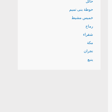
حائل
حوطة بنى تميم
خميس مشيط
رماح
شقراء
مكة
نجران
ينبع