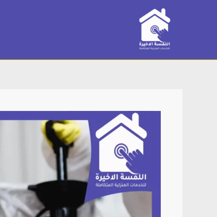
خطي
لى
لمحتوى